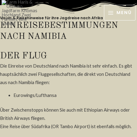
Zum
Inhalt
MENÜ
MAIN
Visum & Reisehinweise für ihre Jagdreise nach Afrika
springen
EINREISEBESTIMMUNGEN
MENU
NACH NAMIBIA
DER FLUG
Die Einreise von Deutschland nach Namibia ist sehr einfach. Es gibt
hauptsächlich zwei Fluggesellschaften, die direkt von Deutschland
aus nach Namibia fliegen:
Eurowings/Lufthansa
Über Zwischenstopps können Sie auch mit Ethiopian Airways oder
British Airways fliegen.
Eine Reise über Südafrika (OR Tambo Airport) ist ebenfalls möglich.