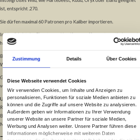
mittelgroßes Wild, wie Hartebeest, Kudu, Oryx oder Eland geeignet
ist, entspricht .270.
Sie dürfen maximal 60 Patronen pro Kaliber importieren.
In Namibia ist der Einsatz von Handfeuerwaffen, automatischen und
halbautomatischen Waffen für die Trophäenjagd verboten.
Bitte kontaktieren Sie Ihre Airline vorab, um die aktuellen
Zustimmung
Details
Über Cookies
Waffeneinfuhrbestimmungen zu berücksichtigen.
Gerne können Sie auch alternativ unsere Leihwaffen nutzen. Diese
Diese Webseite verwendet Cookies
vermieten wir für 25 EUR am Tag und Munition 5 EUR pro Schuss:
Wir verwenden Cookies, um Inhalte und Anzeigen zu
personalisieren, Funktionen für soziale Medien anbieten zu
Unsere Leihwaffen:
können und die Zugriffe auf unsere Website zu analysieren.
Remington 700 / 300 WIN MAG
Außerdem geben wir Informationen zu Ihrer Verwendung
Blaser R8 / 300 Ultra MAG
unserer Website an unsere Partner für soziale Medien,
Mauser Mod. 89 / CAL 30-
06
Werbung und Analysen weiter. Unsere Partner führen diese
Informationen möglicherweise mit weiteren Daten
- CHECKLISTE-