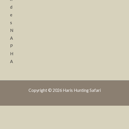
d
e
s
N
A
P
H
A
Copyright © 2026 Haris Hunting Safari