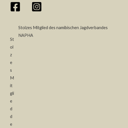
Stolzes Mitglied des namibischen Jagdverbandes
NAPHA
St
ol
z
e
s
M
it
gli
e
d
d
e