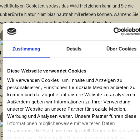
weitläufigen Gebieten, sodass das Wild frei ziehen kann und Sie die
unberührte Natur Namibias hautnah miterleben können, während Sie
von einem der erfahrenen Jagdführer begleitet werden.
JAGEN IN NAMIBIA
Zustimmung
Details
Über Cookies
UNEINGEZÄUNTE JAGDGEBIETE
Die familiengeführten uneingezäunten Jagdfarmen Onduno und
Haris sind mit 28.000 Hektar Eigengröße im Privatbesitz und
Diese Webseite verwendet Cookies
bestechen durch ihre einmalige Natur sowie einer Vielfalt von über 25
Wir verwenden Cookies, um Inhalte und Anzeigen zu
bejagbaren Wildarten. Durch einen Zusammenschluss mit drei
personalisieren, Funktionen für soziale Medien anbieten zu
können und die Zugriffe auf unsere Website zu analysieren.
verschiedenen Hegegemeinschaften umfasst das Jagdrevier für Sie
Außerdem geben wir Informationen zu Ihrer Verwendung
220.000 Hektar hier in Namibia.
unserer Website an unsere Partner für soziale Medien,
Werbung und Analysen weiter. Unsere Partner führen diese
JAGDGEBIETE IM ÜBERBLICK
Informationen möglicherweise mit weiteren Daten
zusammen, die Sie ihnen bereitgestellt haben oder die sie im
EINE JAGD DER BESONDEREN ART
Rahmen Ihrer Nutzung der Dienste gesammelt haben.