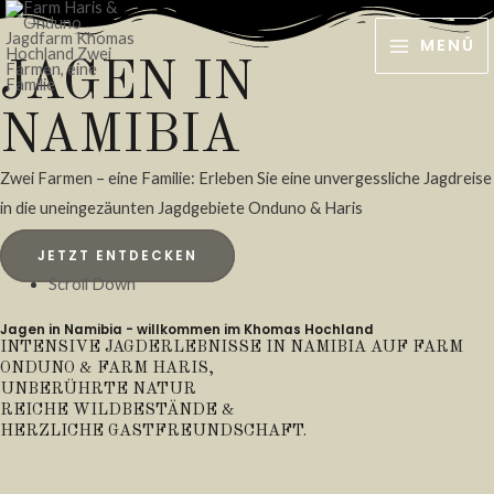
Zum
Inhalt
MENÜ
MAIN
JAGEN IN
springen
MENU
NAMIBIA
Zwei Farmen – eine Familie: Erleben Sie eine unvergessliche Jagdreise
in die uneingezäunten Jagdgebiete Onduno & Haris
JETZT ENTDECKEN
Scroll Down
Jagen in Namibia - willkommen im Khomas Hochland
INTENSIVE JAGDERLEBNISSE IN NAMIBIA AUF FARM
ONDUNO & FARM HARIS,
UNBERÜHRTE NATUR
REICHE WILDBESTÄNDE &
HERZLICHE GASTFREUNDSCHAFT.