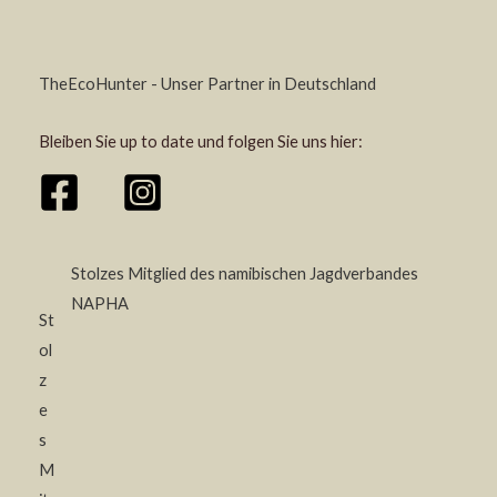
TheEcoHunter - Unser Partner in Deutschland
Bleiben Sie up to date und folgen Sie uns hier:
Stolzes Mitglied des namibischen Jagdverbandes
NAPHA
St
ol
z
e
s
M